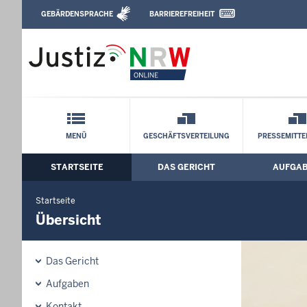
Direkt zum Inhalt
GEBÄRDENSPRACHE
BARRIEREFREIHEIT
Leichte Sprache, Gebärdensprachenvideo u
Finanzgericht Münster: Übersicht
Schnellnavigation mit Volltext-Suche
MENÜ
GESCHÄFTSVERTEILUNG
PRESSEMITTE
STARTSEITE
DAS GERICHT
AUFGA
Hauptmenü: Hauptnavigation
Startseite
Übersicht
Das Gericht
Aufgaben
Kontakt