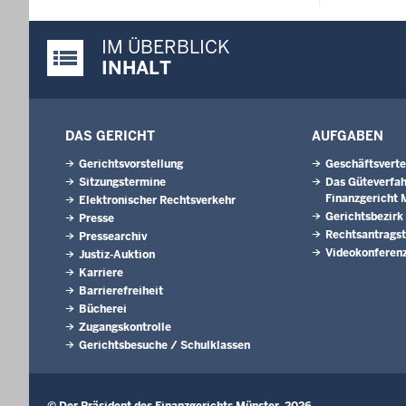
IM ÜBERBLICK
Justiz-Portal im Überblick:
INHALT
DAS GERICHT
AUFGABEN
Gerichtsvorstellung
Geschäftsverte
Sitzungstermine
Das Güteverfah
Finanzgericht 
Elektronischer Rechtsverkehr
Gerichtsbezirk
Presse
Rechtsantragst
Pressearchiv
Videokonferen
Justiz-Auktion
Karriere
Barrierefreiheit
Bücherei
Zugangskontrolle
Gerichtsbesuche / Schulklassen