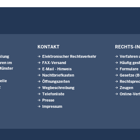
KONTAKT
RECHTS-I
ilung
Elektronischer Rechtsverkehr
Verfahren 
ren im
FAX-Versand
Häufig ges
Münster
E-Mail - Hinweis
Formulare
Nachtbriefkasten
Gesetze (
elle
Öffnungszeiten
Rechtspre
z
Wegbeschreibung
Zeugen
Telefonliste
Online-Ver
Presse
Impressum