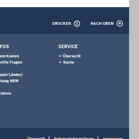
DRUCKEN
NACH OBEN
NFOS
SERVICE
und Kosten
Übersicht
tellte Fragen
Suche
Bund/Länder)
chung NRW
fahren