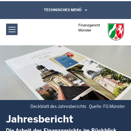
Direkt zum Inhalt
Finanzgericht Münster: Jahresbericht
TECHNISCHES MENÜ
Leichte Sprache, Gebärdensprachenvideo
und Kontaktformular
Deckblatt des Jahresberichts Quelle: FG Münster
Jahresbericht
Die Arbeit des Finanzgerichts im Rückblick