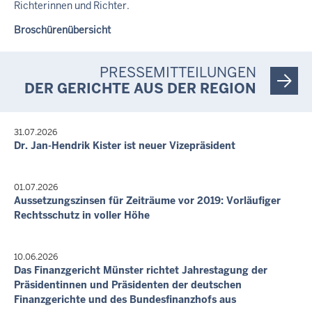
der rechtlichen Betreuung. .
man eine Erbschaft ausschlägt.
Richterinnen und Richter.
Broschürenübersicht
Broschürenübersicht
Broschürenübersicht
Broschürenübersicht
Broschürenübersicht
Broschürenübersicht
Broschürenübersicht
Broschürenübersicht
Broschürenübersicht
Broschürenübersicht
PRESSEMITTEILUNGEN
DER GERICHTE AUS DER REGION
31.07.2026
Dr. Jan-Hendrik Kister ist neuer Vizepräsident
01.07.2026
Aussetzungszinsen für Zeiträume vor 2019: Vorläufiger
Rechtsschutz in voller Höhe
10.06.2026
Das Finanzgericht Münster richtet Jahrestagung der
Präsidentinnen und Präsidenten der deutschen
Finanzgerichte und des Bundesfinanzhofs aus