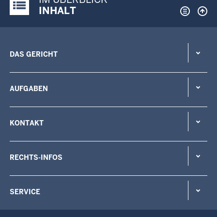
Justiz-Portal im Überblick:
INHALT
DAS GERICHT
AUFGABEN
KONTAKT
RECHTS-INFOS
SERVICE